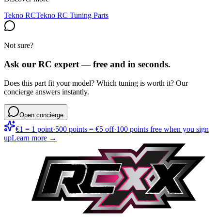
Tekno RC
Tekno RC Tuning Parts
Not sure?
Ask our RC expert — free and in seconds.
Does this part fit your model? Which tuning is worth it? Our
concierge answers instantly.
Open concierge
€1 = 1 point
·
500 points = €5 off
·
100 points free when you sign
up
Learn more →