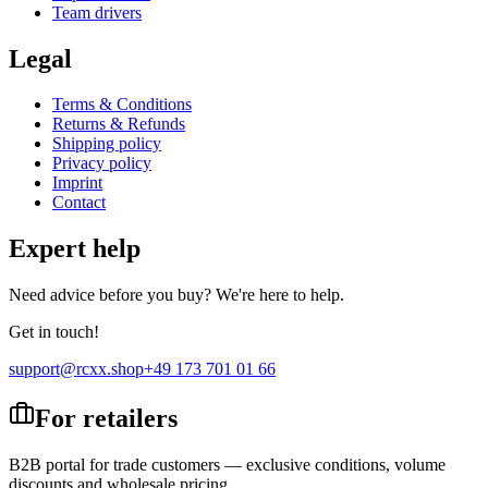
Team drivers
Legal
Terms & Conditions
Returns & Refunds
Shipping policy
Privacy policy
Imprint
Contact
Expert help
Need advice before you buy? We're here to help.
Get in touch!
support@rcxx.shop
+49 173 701 01 66
For retailers
B2B portal for trade customers — exclusive conditions, volume
discounts and wholesale pricing.