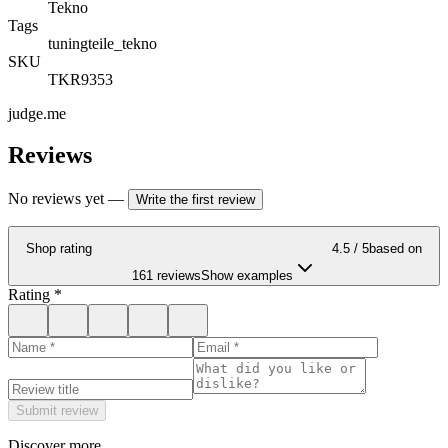
Tekno
Tags
tuningteile_tekno
SKU
TKR9353
judge.me
Reviews
No reviews yet
—
Write the first review
Shop rating
4.5
/ 5
based on
161 reviews
Show examples
Rating
*
Submit review
Discover more