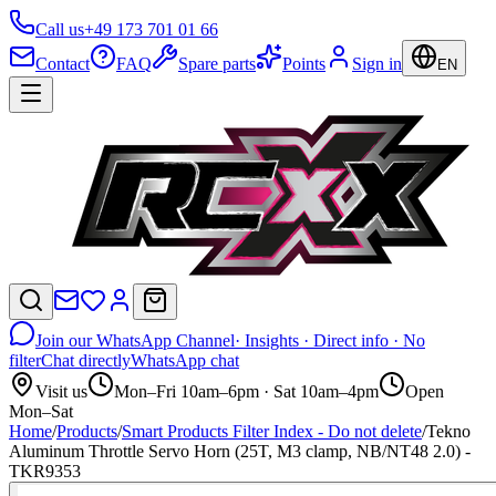
Call us
+49 173 701 01 66
Contact
FAQ
Spare parts
Points
Sign in
EN
Join our WhatsApp Channel
· Insights · Direct info · No
filter
Chat directly
WhatsApp chat
Visit us
Mon–Fri 10am–6pm · Sat 10am–4pm
Open
Mon–Sat
Home
/
Products
/
Smart Products Filter Index - Do not delete
/
Tekno
Aluminum Throttle Servo Horn (25T, M3 clamp, NB/NT48 2.0) -
TKR9353