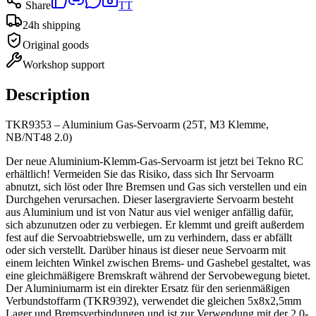
Share
TT
24h shipping
Original goods
Workshop support
Description
TKR9353 – Aluminium Gas-Servoarm (25T, M3 Klemme,
NB/NT48 2.0)
Der neue Aluminium-Klemm-Gas-Servoarm ist jetzt bei Tekno RC
erhältlich! Vermeiden Sie das Risiko, dass sich Ihr Servoarm
abnutzt, sich löst oder Ihre Bremsen und Gas sich verstellen und ein
Durchgehen verursachen. Dieser lasergravierte Servoarm besteht
aus Aluminium und ist von Natur aus viel weniger anfällig dafür,
sich abzunutzen oder zu verbiegen. Er klemmt und greift außerdem
fest auf die Servoabtriebswelle, um zu verhindern, dass er abfällt
oder sich verstellt. Darüber hinaus ist dieser neue Servoarm mit
einem leichten Winkel zwischen Brems- und Gashebel gestaltet, was
eine gleichmäßigere Bremskraft während der Servobewegung bietet.
Der Aluminiumarm ist ein direkter Ersatz für den serienmäßigen
Verbundstoffarm (TKR9392), verwendet die gleichen 5x8x2,5mm
Lager und Bremsverbindungen und ist zur Verwendung mit der 2.0-