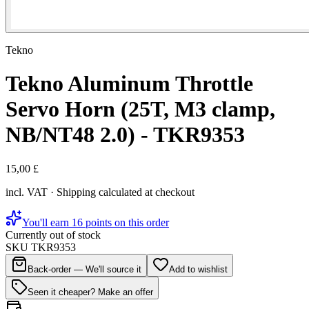
Tekno
Tekno Aluminum Throttle
Servo Horn (25T, M3 clamp,
NB/NT48 2.0) - TKR9353
15,00 £
incl. VAT · Shipping calculated at checkout
You'll earn 16 points on this order
Currently out of stock
SKU
TKR9353
Back-order — We'll source it
Add to wishlist
Seen it cheaper? Make an offer