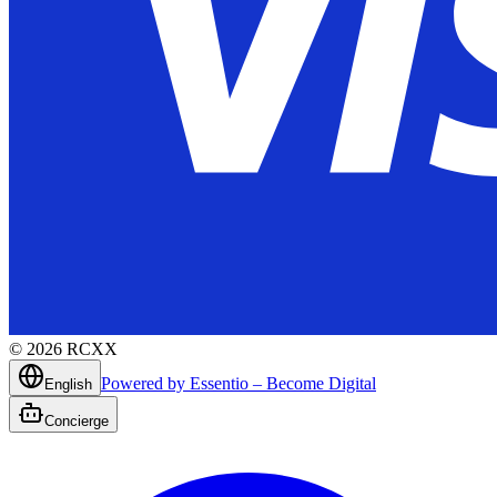
©
2026
RCXX
Powered by Essentio – Become Digital
English
Concierge