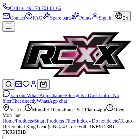
Call us
+49 173 701 01 66
Contact
FAQ
Spare parts
Points
Sign in
EN
Join our WhatsApp Channel
· Insights · Direct info · No
filter
Chat directly
WhatsApp chat
Visit us
Mon–Fri 10am–6pm · Sat 10am–4pm
Open
Mon–Sat
Home
/
Products
/
Smart Products Filter Index - Do not delete
/
Tekno
Differential Ring Gear (CNC, 43t, use with TKR9153B) -
TKR9151B