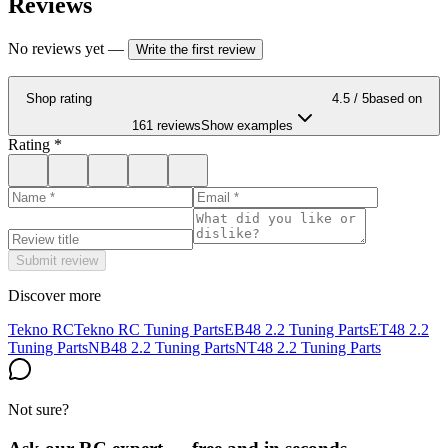
Reviews
No reviews yet
—
Write the first review
Shop rating
4.5
/ 5
based on
161 reviews
Show examples
Rating
*
Submit review
Discover more
Tekno RC
Tekno RC Tuning Parts
EB48 2.2 Tuning Parts
ET48 2.2
Tuning Parts
NB48 2.2 Tuning Parts
NT48 2.2 Tuning Parts
Not sure?