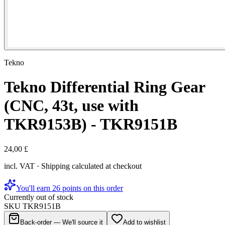
Tekno
Tekno Differential Ring Gear
(CNC, 43t, use with
TKR9153B) - TKR9151B
24,00 £
incl. VAT · Shipping calculated at checkout
You'll earn 26 points on this order
Currently out of stock
SKU
TKR9151B
Back-order — We'll source it
Add to wishlist