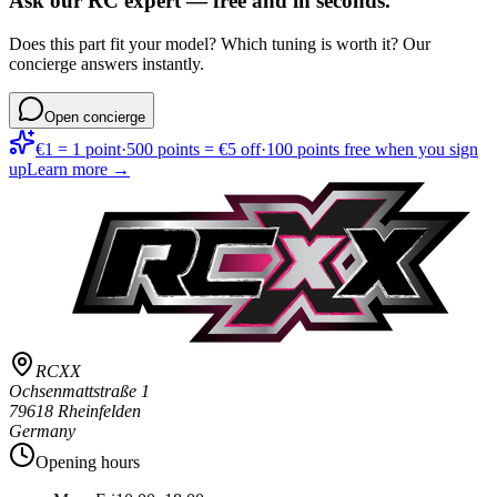
Ask our RC expert — free and in seconds.
Does this part fit your model? Which tuning is worth it? Our
concierge answers instantly.
Open concierge
€1 = 1 point
·
500 points = €5 off
·
100 points free when you sign
up
Learn more →
RCXX
Ochsenmattstraße 1
79618 Rheinfelden
Germany
Opening hours