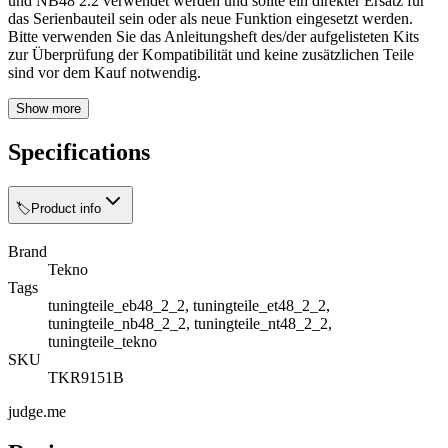
und NB48 2.2 verwendet werden und sollte ein direkter Ersatz für
das Serienbauteil sein oder als neue Funktion eingesetzt werden.
Bitte verwenden Sie das Anleitungsheft des/der aufgelisteten Kits
zur Überprüfung der Kompatibilität und keine zusätzlichen Teile
sind vor dem Kauf notwendig.
Show more
Specifications
🏷️
Product info
Brand
Tekno
Tags
tuningteile_eb48_2_2, tuningteile_et48_2_2,
tuningteile_nb48_2_2, tuningteile_nt48_2_2,
tuningteile_tekno
SKU
TKR9151B
judge.me